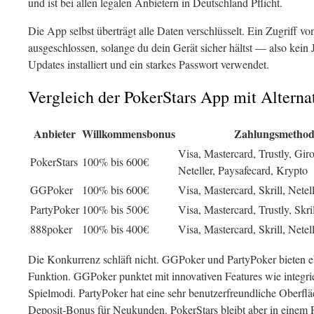
und ist bei allen legalen Anbietern in Deutschland Pflicht.
Die App selbst überträgt alle Daten verschlüsselt. Ein Zugriff von
ausgeschlossen, solange du dein Gerät sicher hältst — also kein J
Updates installiert und ein starkes Passwort verwendet.
Vergleich der PokerStars App mit Alterna
Anbieter
Willkommensbonus
Zahlungsmetho
Visa, Mastercard, Trustly, Giro
PokerStars
100% bis 600€
Neteller, Paysafecard, Krypto
GGPoker
100% bis 600€
Visa, Mastercard, Skrill, Netel
PartyPoker
100% bis 500€
Visa, Mastercard, Trustly, Skril
888poker
100% bis 400€
Visa, Mastercard, Skrill, Netel
Die Konkurrenz schläft nicht. GGPoker und PartyPoker bieten eb
Funktion. GGPoker punktet mit innovativen Features wie integ
Spielmodi. PartyPoker hat eine sehr benutzerfreundliche Oberfl
Deposit-Bonus für Neukunden. PokerStars bleibt aber in einem P