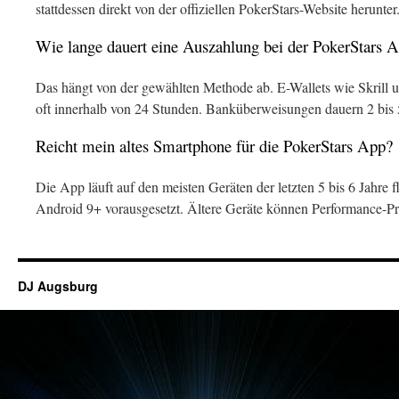
stattdessen direkt von der offiziellen PokerStars-Website herunter
Wie lange dauert eine Auszahlung bei der PokerStars 
Das hängt von der gewählten Methode ab. E-Wallets wie Skrill u
oft innerhalb von 24 Stunden. Banküberweisungen dauern 2 bis
Reicht mein altes Smartphone für die PokerStars App?
Die App läuft auf den meisten Geräten der letzten 5 bis 6 Jahre 
Android 9+ vorausgesetzt. Ältere Geräte können Performance-P
DJ Augsburg