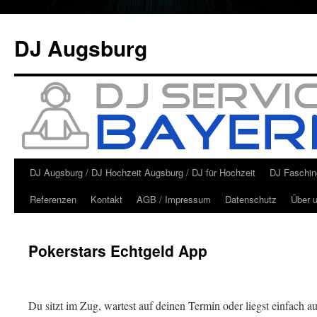
Zum
Inhalt
DJ Augsburg
springen
DJ Augsburg / DJ Hochzeit Augsburg / DJ für Hochzeit
DJ Fasching
Referenzen
Kontakt
AGB / Impressum
Datenschutz
Über 
Pokerstars Echtgeld App
Du sitzt im Zug, wartest auf deinen Termin oder liegst einfach 