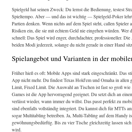
Spielgeld hat seinen Zweck: Du lernst die Bedienung, testest St
Spieltempo. Aber — und das ist wichtig — Spielgeld-Poker lehrt
Partien denken. Wenn nichts auf dem Spiel steht, callen Spieler a
Risiken ein, die sie mit echtem Geld nie eingehen würden. Wer
schnell: Das Spiel wird enger, durchdachter, professioneller. D
beiden Modi jederzeit, solange du nicht gerade in einer Hand sitz
Spielangebot und Varianten in der mobile
Früher hieß es oft: Mobile Apps sind stark eingeschränkt. Das s
App nicht mehr. Du findest Texas Hold'em und Omaha in allen 
Limit, Fixed Limit. Die Auswahl an Tischen ist fast so groß wi
Games ist die App hervorragend geeignet. Du setzt dich an einen
verlässt wieder, wann immer du willst. Das passt perfekt zu mo
sind ebenfalls vollständig integriert. Du kannst dich für MTTs 
sogar Multitabling betreiben. Ja, Multi-Tabling auf dem Handy i
gewöhnungsbedürftig. Bis zu vier Tische gleichzeitig lassen sich
wird.