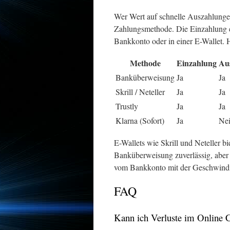
Wer Wert auf schnelle Auszahlungen
Zahlungsmethode. Die Einzahlung e
Bankkonto oder in einer E-Wallet. 
Methode
Einzahlung
Au
Banküberweisung
Ja
Ja
Skrill / Neteller
Ja
Ja
Trustly
Ja
Ja
Klarna (Sofort)
Ja
Ne
E-Wallets wie Skrill und Neteller b
Banküberweisung zuverlässig, aber 
vom Bankkonto mit der Geschwindig
FAQ
Kann ich Verluste im Online