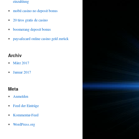
einzahlung
mobil casino no deposit bonus
20 tiros gratis de casino
boomerang deposit bonus
paysafecard online casino geld zurück
Archiv
März 2017
Januar 2017
Meta
Anmelden
Feed der Einträge
Kommentar-Feed
WordPress.org