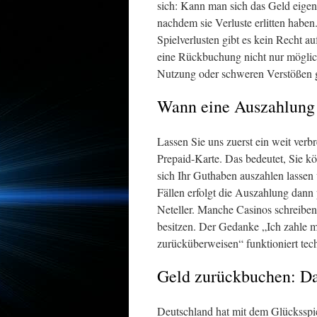
sich: Kann man sich das Geld eigent
nachdem sie Verluste erlitten haben
Spielverlusten gibt es kein Recht a
eine Rückbuchung nicht nur möglich
Nutzung oder schweren Verstößen g
Wann eine Auszahlung 
Lassen Sie uns zuerst ein weit verbr
Prepaid-Karte. Das bedeutet, Sie 
sich Ihr Guthaben auszahlen lassen 
Fällen erfolgt die Auszahlung dann
Neteller. Manche Casinos schreiben
besitzen. Der Gedanke „Ich zahle mi
zurücküberweisen“ funktioniert tech
Geld zurückbuchen: Da
Deutschland hat mit dem Glücksspi