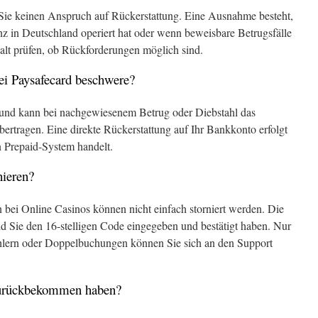
 Sie keinen Anspruch auf Rückerstattung. Eine Ausnahme besteht,
z in Deutschland operiert hat oder wenn beweisbare Betrugsfälle
alt prüfen, ob Rückforderungen möglich sind.
ei Paysafecard beschwere?
 und kann bei nachgewiesenem Betrug oder Diebstahl das
ertragen. Eine direkte Rückerstattung auf Ihr Bankkonto erfolgt
in Prepaid-System handelt.
nieren?
 bei Online Casinos können nicht einfach storniert werden. Die
ld Sie den 16-stelligen Code eingegeben und bestätigt haben. Nur
ehlern oder Doppelbuchungen können Sie sich an den Support
 zurückbekommen haben?