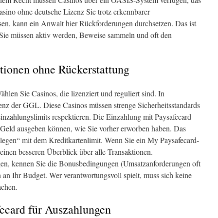
Casino ohne deutsche Lizenz Sie trotz erkennbarer
ssen, kann ein Anwalt hier Rückforderungen durchsetzen. Das ist
. Sie müssen aktiv werden, Beweise sammeln und oft den
tionen ohne Rückerstattung
ählen Sie Casinos, die lizenziert und reguliert sind. In
enz der GGL. Diese Casinos müssen strenge Sicherheitsstandards
Einzahlungslimits respektieren. Die Einzahlung mit Paysafecard
iel Geld ausgeben können, wie Sie vorher erworben haben. Das
legen“ mit dem Kreditkartenlimit. Wenn Sie ein My Paysafecard-
inen besseren Überblick über alle Transaktionen.
gen, kennen Sie die Bonusbedingungen (Umsatzanforderungen oft
h an Ihr Budget. Wer verantwortungsvoll spielt, muss sich keine
chen.
fecard für Auszahlungen