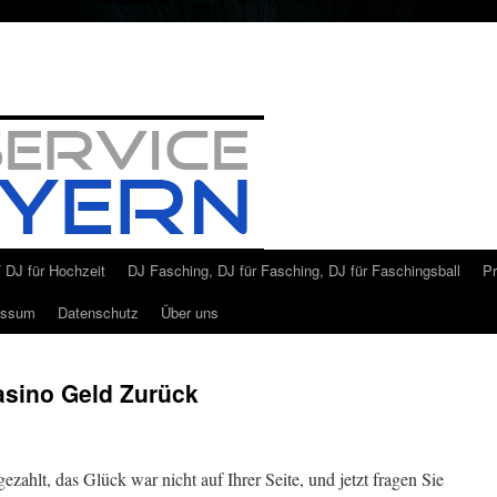
 DJ für Hochzeit
DJ Fasching, DJ für Fasching, DJ für Faschingsball
Pr
essum
Datenschutz
Über uns
asino Geld Zurück
ezahlt, das Glück war nicht auf Ihrer Seite, und jetzt fragen Sie