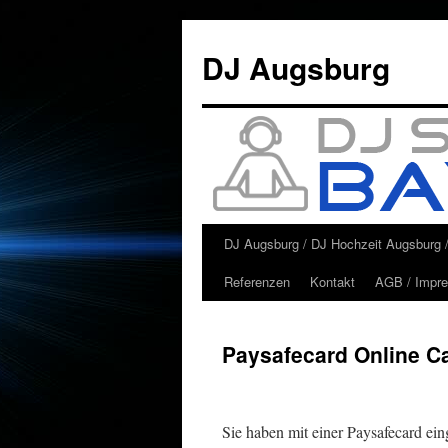
Zum
Inhalt
DJ Augsburg
springen
DJ Augsburg / DJ Hochzeit Augsburg /
Referenzen
Kontakt
AGB / Impr
Paysafecard Online C
Sie haben mit einer Paysafecard eing