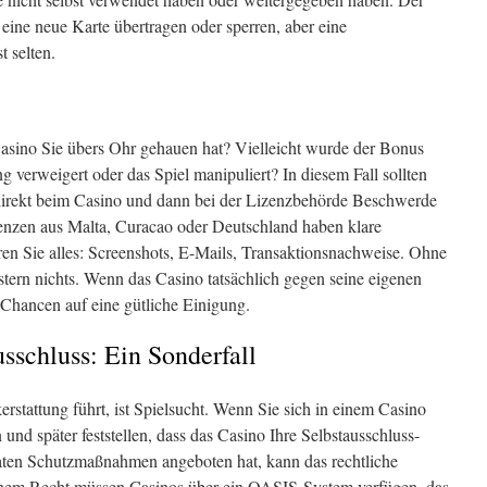
eine neue Karte übertragen oder sperren, aber eine
t selten.
asino Sie übers Ohr gehauen hat? Vielleicht wurde der Bonus
g verweigert oder das Spiel manipuliert? In diesem Fall sollten
 direkt beim Casino und dann bei der Lizenzbehörde Beschwerde
zenzen aus Malta, Curacao oder Deutschland haben klare
n Sie alles: Screenshots, E-Mails, Transaktionsnachweise. Ohne
stern nichts. Wenn das Casino tatsächlich gegen seine eigenen
Chancen auf eine gütliche Einigung.
usschluss: Ein Sonderfall
erstattung führt, ist Spielsucht. Wenn Sie sich in einem Casino
n und später feststellen, dass das Casino Ihre Selbstausschluss-
uaten Schutzmaßnahmen angeboten hat, kann das rechtliche
em Recht müssen Casinos über ein OASIS-System verfügen, das