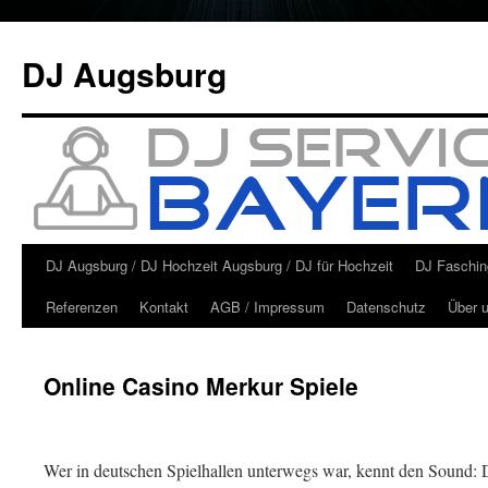
Zum
Inhalt
DJ Augsburg
springen
DJ Augsburg / DJ Hochzeit Augsburg / DJ für Hochzeit
DJ Fasching
Referenzen
Kontakt
AGB / Impressum
Datenschutz
Über 
Online Casino Merkur Spiele
Wer in deutschen Spielhallen unterwegs war, kennt den Sound: D