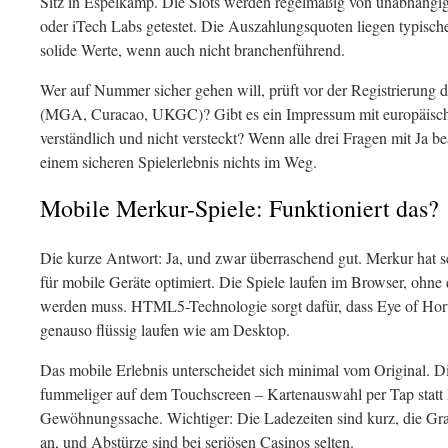
Sitz in Espelkamp. Die Slots werden regelmäßig von unabhäng
oder iTech Labs getestet. Die Auszahlungsquoten liegen typis
solide Werte, wenn auch nicht branchenführend.
Wer auf Nummer sicher gehen will, prüft vor der Registrierung d
(MGA, Curacao, UKGC)? Gibt es ein Impressum mit europäisc
verständlich und nicht versteckt? Wenn alle drei Fragen mit Ja b
einem sicheren Spielerlebnis nichts im Weg.
Mobile Merkur-Spiele: Funktioniert das?
Die kurze Antwort: Ja, und zwar überraschend gut. Merkur hat s
für mobile Geräte optimiert. Die Spiele laufen im Browser, ohne
werden muss. HTML5-Technologie sorgt dafür, dass Eye of Ho
genauso flüssig laufen wie am Desktop.
Das mobile Erlebnis unterscheidet sich minimal vom Original. Di
fummeliger auf dem Touchscreen – Kartenauswahl per Tap statt 
Gewöhnungssache. Wichtiger: Die Ladezeiten sind kurz, die Graf
an, und Abstürze sind bei seriösen Casinos selten.