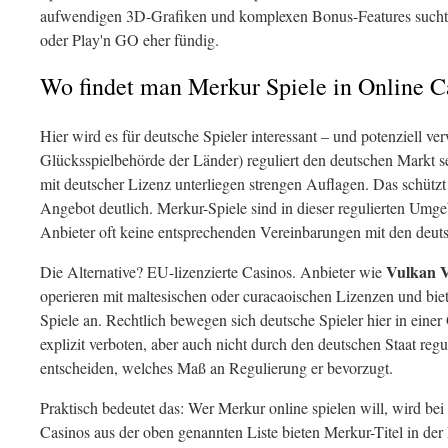
aufwendigen 3D-Grafiken und komplexen Bonus-Features sucht,
oder Play'n GO eher fündig.
Wo findet man Merkur Spiele in Online C
Hier wird es für deutsche Spieler interessant – und potenziell
Glücksspielbehörde der Länder) reguliert den deutschen Markt se
mit deutscher Lizenz unterliegen strengen Auflagen. Das schützt S
Angebot deutlich. Merkur-Spiele sind in dieser regulierten Umg
Anbieter oft keine entsprechenden Vereinbarungen mit den deut
Vulkan 
Die Alternative? EU-lizenzierte Casinos. Anbieter wie
operieren mit maltesischen oder curacaoischen Lizenzen und biete
Spiele an. Rechtlich bewegen sich deutsche Spieler hier in einer
explizit verboten, aber auch nicht durch den deutschen Staat regul
entscheiden, welches Maß an Regulierung er bevorzugt.
Praktisch bedeutet das: Wer Merkur online spielen will, wird bei
Casinos aus der oben genannten Liste bieten Merkur-Titel in de