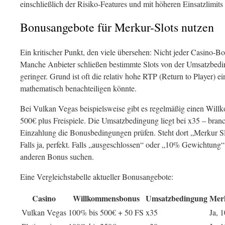
einschließlich der Risiko-Features und mit höheren Einsatzlimits 
Bonusangebote für Merkur-Slots nutzen
Ein kritischer Punkt, den viele übersehen: Nicht jeder Casino-Bo
Manche Anbieter schließen bestimmte Slots von der Umsatzbedi
geringer. Grund ist oft die relativ hohe RTP (Return to Player) e
mathematisch benachteiligen könnte.
Bei Vulkan Vegas beispielsweise gibt es regelmäßig einen Wil
500€ plus Freispiele. Die Umsatzbedingung liegt bei x35 – bran
Einzahlung die Bonusbedingungen prüfen. Steht dort „Merkur S
Falls ja, perfekt. Falls „ausgeschlossen“ oder „10% Gewichtung
anderen Bonus suchen.
Eine Vergleichstabelle aktueller Bonusangebote:
Casino
Willkommensbonus
Umsatzbedingung
Merk
Vulkan Vegas
100% bis 500€ + 50 FS
x35
Ja, 