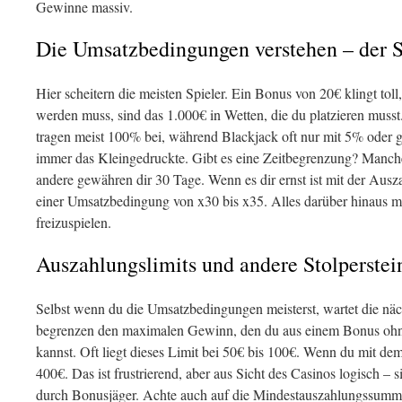
Gewinne massiv.
Die Umsatzbedingungen verstehen – der S
Hier scheitern die meisten Spieler. Ein Bonus von 20€ klingt tol
werden muss, sind das 1.000€ in Wetten, die du platzieren musst. 
tragen meist 100% bei, während Blackjack oft nur mit 5% oder g
immer das Kleingedruckte. Gibt es eine Zeitbegrenzung? Manche
andere gewähren dir 30 Tage. Wenn es dir ernst ist mit der Ausz
einer Umsatzbedingung von x30 bis x35. Alles darüber hinaus m
freizuspielen.
Auszahlungslimits und andere Stolperstei
Selbst wenn du die Umsatzbedingungen meisterst, wartet die näc
begrenzen den maximalen Gewinn, den du aus einem Bonus ohn
kannst. Oft liegt dieses Limit bei 50€ bis 100€. Wenn du mit de
400€. Das ist frustrierend, aber aus Sicht des Casinos logisch – 
durch Bonusjäger. Achte auch auf die Mindestauszahlungssum