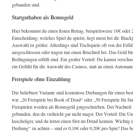
gebunden sind.
Startguthaben als Bonusgeld
Hier bekommst du einen festen Betrag, beispielsweise 10€ oder 
Entscheidung, welches Spiel du spielst, liegt meist bei dir. Black
Auswahl ist größer. Allerdings sind Tischspiele oft von der Er
ausgeschlossen oder tragen nur einen Bruchteil bei. Das Geld ble
Bedingungen erfüllt sind. Ein großer Vorteil: Du kannst verschi
ein Gefühl für die Auswahl des Casinos, statt an einen Automat
Freispiele ohne Einzahlung
Die beliebtere Variante sind kostenlose Drehungen für einen be
wie „20 Freispiele bei Book of Dead“ oder „50 Freispiele für St
Freispielen werden als Bonusgeld gutgeschrieben. Der Nachteil:
gebunden, den du vielleicht gar nicht magst. Der Vorteil: Die U
kuscheliger, und du lernst einen Slot im Detail kennen. Wichtig 
Drehung“ zu achten – sind es 0,10€ oder 0,20€ pro Spin? Das bee