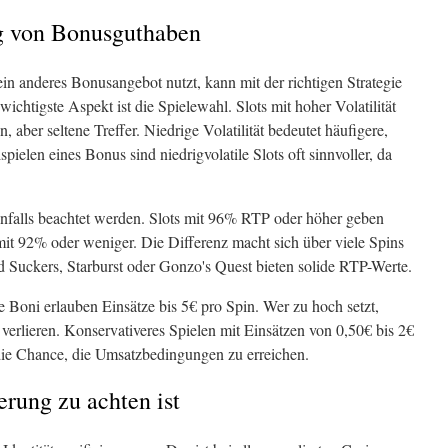
g von Bonusguthaben
n anderes Bonusangebot nutzt, kann mit der richtigen Strategie
ichtigste Aspekt ist die Spielewahl. Slots mit hoher Volatilität
aber seltene Treffer. Niedrige Volatilität bedeutet häufigere,
pielen eines Bonus sind niedrigvolatile Slots oft sinnvoller, da
nfalls beachtet werden. Slots mit 96% RTP oder höher geben
mit 92% oder weniger. Die Differenz macht sich über viele Spins
d Suckers, Starburst oder Gonzo's Quest bieten solide RTP-Werte.
le Boni erlauben Einsätze bis 5€ pro Spin. Wer zu hoch setzt,
 verlieren. Konservativeres Spielen mit Einsätzen von 0,50€ bis 2€
 die Chance, die Umsatzbedingungen zu erreichen.
erung zu achten ist