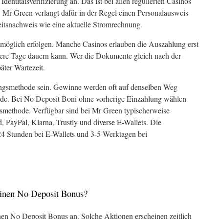
Identitätsverifizierung an. Das ist bei allen regulierten Casinos
. Mr Green verlangt dafür in der Regel einen Personalausweis
itsnachweis wie eine aktuelle Stromrechnung.
e möglich erfolgen. Manche Casinos erlauben die Auszahlung erst
ere Tage dauern kann. Wer die Dokumente gleich nach der
päter Wartezeit.
ungsmethode sein. Gewinne werden oft auf denselben Weg
urde. Bei No Deposit Boni ohne vorherige Einzahlung wählen
gsmethode. Verfügbar sind bei Mr Green typischerweise
 PayPal, Klarna, Trustly und diverse E-Wallets. Die
 24 Stunden bei E-Wallets und 3-5 Werktagen bei
einen No Deposit Bonus?
nen No Deposit Bonus an. Solche Aktionen erscheinen zeitlich