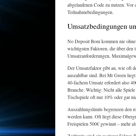
abgelaufenen Code zu nutzen. Vor de
Teilnahmebedingungen.
Umsatzbedingungen und
No Deposit Boni kommen nie ohne B
wichtigsten Faktoren, die über den 
Umsatzanforderungen, Maximalgewi
Der Umsatzfaktor gibt an, wie oft
auszahlbar sind. Bei Mr Green lieg
40-fachem Umsatz erfordert also 400€
Branche. Wichtig: Nicht alle Spiele
Tischspiele oft nur 10% oder gar ni
Auszahlungslimits begrenzen den m
werden kann. Oft liegt diese Obergr
Freispielen 500€ gewinnt – mehr als 
Zeitlimits sind ein weiterer Faktor