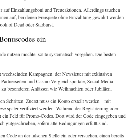
er auf Einzahlungsboni und Treueaktionen. Allerdings tauchen
tionen auf, bei denen Freispiele ohne Einzahlung gewährt werden –
Book of Dead oder Starburst.
 Bonuscodes ein
e nutzen möchte, sollte systematisch vorgehen. Die besten
it wechselnden Kampagnen, der Newsletter mit exklusiven
 Partnerseiten und Casino-Vergleichsportale, Social-Media-
 zu besonderen Anlässen wie Weihnachten oder Jubiläen.
en Schritten. Zuerst muss ein Konto erstellt werden – mit
ese später verifiziert werden. Während der Registrierung oder
ch ein Feld für Promo-Codes. Dort wird der Code eingegeben und
ch gutgeschrieben, sofern alle Bedingungen erfüllt sind.
den Code an der falschen Stelle ein oder versuchen, einen bereits