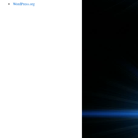
WordPress.org