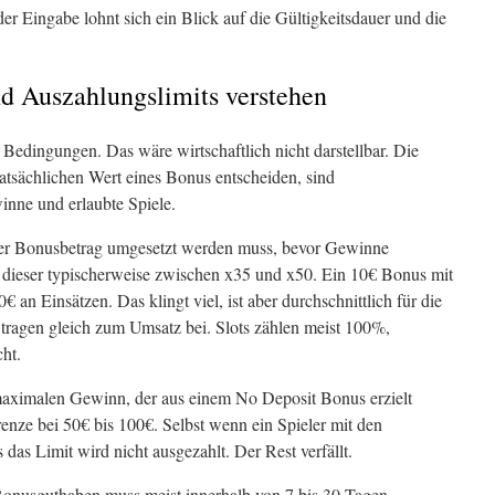
r Eingabe lohnt sich ein Blick auf die Gültigkeitsdauer und die
 Auszahlungslimits verstehen
edingungen. Das wäre wirtschaftlich nicht darstellbar. Die
tatsächlichen Wert eines Bonus entscheiden, sind
nne und erlaubte Spiele.
 der Bonusbetrag umgesetzt werden muss, bevor Gewinne
t dieser typischerweise zwischen x35 und x50. Ein 10€ Bonus mit
 an Einsätzen. Das klingt viel, ist aber durchschnittlich für die
 tragen gleich zum Umsatz bei. Slots zählen meist 100%,
cht.
aximalen Gewinn, der aus einem No Deposit Bonus erzielt
enze bei 50€ bis 100€. Selbst wenn ein Spieler mit den
das Limit wird nicht ausgezahlt. Der Rest verfällt.
. Bonusguthaben muss meist innerhalb von 7 bis 30 Tagen