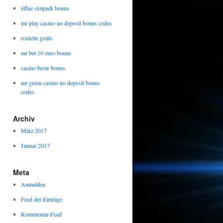
öffne slotpark bonus
mr play casino no deposit bonus codes
roulette gratis
mr bet 10 euro bonus
casino beste bonus
mr green casino no deposit bonus
codes
Archiv
März 2017
Januar 2017
Meta
Anmelden
Feed der Einträge
Kommentar-Feed