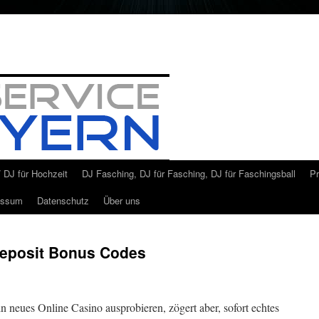
 DJ für Hochzeit
DJ Fasching, DJ für Fasching, DJ für Faschingsball
Pr
essum
Datenschutz
Über uns
Deposit Bonus Codes
 neues Online Casino ausprobieren, zögert aber, sofort echtes